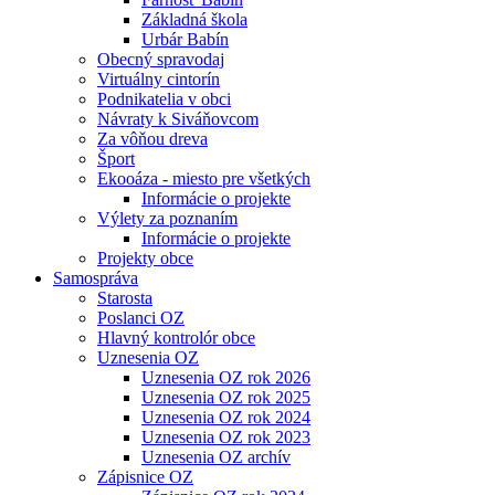
Základná škola
Urbár Babín
Obecný spravodaj
Virtuálny cintorín
Podnikatelia v obci
Návraty k Siváňovcom
Za vôňou dreva
Šport
Ekooáza - miesto pre všetkých
Informácie o projekte
Výlety za poznaním
Informácie o projekte
Projekty obce
Samospráva
Starosta
Poslanci OZ
Hlavný kontrolór obce
Uznesenia OZ
Uznesenia OZ rok 2026
Uznesenia OZ rok 2025
Uznesenia OZ rok 2024
Uznesenia OZ rok 2023
Uznesenia OZ archív
Zápisnice OZ