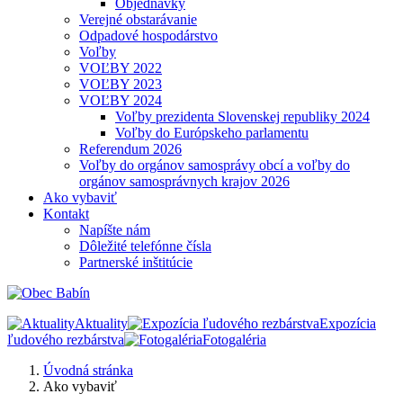
Objednávky
Verejné obstarávanie
Odpadové hospodárstvo
Voľby
VOĽBY 2022
VOĽBY 2023
VOĽBY 2024
Voľby prezidenta Slovenskej republiky 2024
Voľby do Európskeho parlamentu
Referendum 2026
Voľby do orgánov samosprávy obcí a voľby do
orgánov samosprávnych krajov 2026
Ako vybaviť
Kontakt
Napíšte nám
Dôležité telefónne čísla
Partnerské inštitúcie
Aktuality
Expozícia
ľudového rezbárstva
Fotogaléria
Úvodná stránka
Ako vybaviť