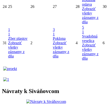
oslava
24
25
26
27
28
30
Zobraziť
všetky
záznamy z
dňa
5
1
3
1
1
1
Svadobná
Zber plastov
Poklona
veselica
31
Zobraziť
2
Zobraziť
4
6
Zobraziť
všetky
všetky
všetky
záznamy z
záznamy z
záznamy z
dňa
dňa
dňa
Návraty k Siváňovcom