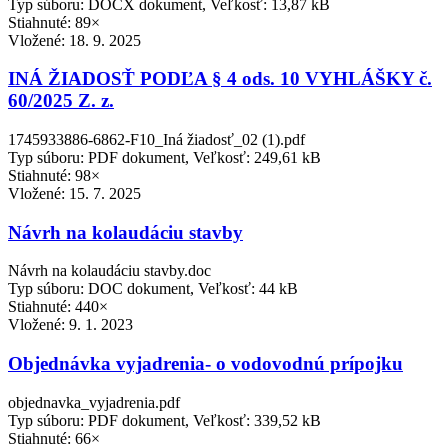
Typ súboru: DOCX dokument, Veľkosť: 13,87 kB
Stiahnuté: 89×
Vložené:
18. 9. 2025
INÁ ŽIADOSŤ PODĽA § 4 ods. 10 VYHLÁŠKY č.
60/2025 Z. z.
1745933886-6862-F10_Iná žiadosť_02 (1).pdf
Typ súboru: PDF dokument, Veľkosť: 249,61 kB
Stiahnuté: 98×
Vložené:
15. 7. 2025
Návrh na kolaudáciu stavby
Návrh na kolaudáciu stavby.doc
Typ súboru: DOC dokument, Veľkosť: 44 kB
Stiahnuté: 440×
Vložené:
9. 1. 2023
Objednávka vyjadrenia- o vodovodnú prípojku
objednavka_vyjadrenia.pdf
Typ súboru: PDF dokument, Veľkosť: 339,52 kB
Stiahnuté: 66×