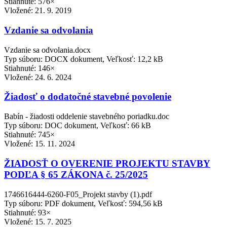
Stiahnuté: 576×
Vložené:
21. 9. 2019
Vzdanie sa odvolania
Vzdanie sa odvolania.docx
Typ súboru: DOCX dokument, Veľkosť: 12,2 kB
Stiahnuté: 146×
Vložené:
24. 6. 2024
Žiadosť o dodatočné stavebné povolenie
Babín - žiadosti oddelenie stavebného poriadku.doc
Typ súboru: DOC dokument, Veľkosť: 66 kB
Stiahnuté: 745×
Vložené:
15. 11. 2024
ŽIADOSŤ O OVERENIE PROJEKTU STAVBY
PODĽA § 65 ZÁKONA č. 25/2025
1746616444-6260-F05_Projekt stavby (1).pdf
Typ súboru: PDF dokument, Veľkosť: 594,56 kB
Stiahnuté: 93×
Vložené:
15. 7. 2025