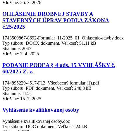
Vložené:
26. 3. 2026
OHLÁSENIE DROBNEJ STAVBY A
STAVEBNÝCH ÚPRAV PODĽA ZÁKONA
č.25/2025
1743509867-8692-Formular_11-2025_01_Ohlasenie-stavby.docx
Typ súboru: DOCX dokument, Veľkosť: 51,11 kB
Stiahnuté: 204×
Vložené:
7. 4. 2025
PODANIE PODĽA § 4 ods. 15 VYHLÁŠKY č.
60/2025 Z. z.
1744895229-4517-F13_Všeobecný formulár (1).pdf
Typ súboru: PDF dokument, Veľkosť: 248,8 kB
Stiahnuté: 114×
Vložené:
15. 7. 2025
Vyhlásenie kvalifikovanej osoby
Vyhlásenie kvalifikovanej osoby.doc
Typ súboru: DOC dokument, Veľkosť: 24 kB