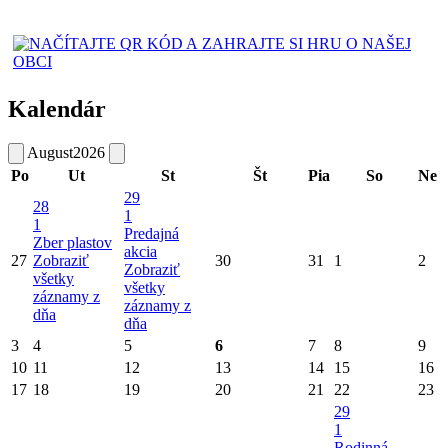
Kalendár
August
2026
Po
Ut
St
Št
Pia
So
Ne
29
28
1
1
Predajná
Zber plastov
akcia
27
Zobraziť
30
31
1
2
Zobraziť
všetky
všetky
záznamy z
záznamy z
dňa
dňa
3
4
5
6
7
8
9
10
11
12
13
14
15
16
17
18
19
20
21
22
23
29
1
Rodinná