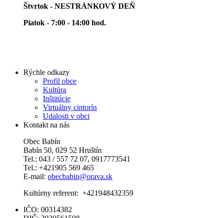
Štvrtok - NESTRÁNKOVÝ DEŇ
Piatok - 7:00 - 14:00 hod.
Rýchle odkazy
Profil obce
Kultúra
Inštitúcie
Virtuálny cintorín
Udalosti v obci
Kontakt na nás
Obec Babín
Babín 50, 029 52 Hruštín
Tel.: 043 / 557 72 07, 0917773541
Tel.: +421905 569 465
E-mail:
obecbabin@orava.sk
Kultúrny referent: +421948432359
IČO: 00314382