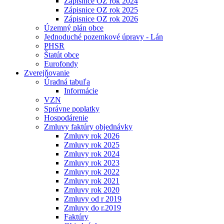
Zápisnice OZ rok 2024
Zápisnice OZ rok 2025
Zápisnice OZ rok 2026
Územný plán obce
Jednoduché pozemkové úpravy - Lán
PHSR
Štatút obce
Eurofondy
Zverejňovanie
Úradná tabuľa
Informácie
VZN
Správne poplatky
Hospodárenie
Zmluvy faktúry objednávky
Zmluvy rok 2026
Zmluvy rok 2025
Zmluvy rok 2024
Zmluvy rok 2023
Zmluvy rok 2022
Zmluvy rok 2021
Zmluvy rok 2020
Zmluvy od r 2019
Zmluvy do r.2019
Faktúry