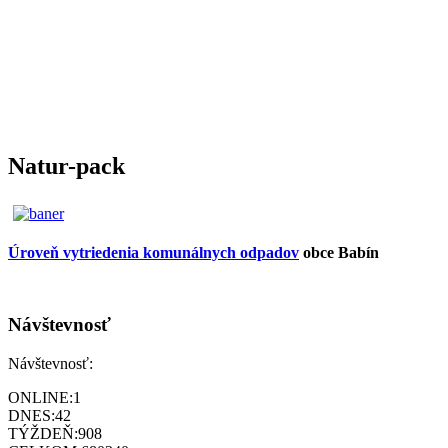
Natur-pack
Úroveň vytriedenia komunálnych odpadov
obce Babín
Návštevnosť
Návštevnosť:
ONLINE:
1
DNES:
42
TÝŽDEŇ:
908