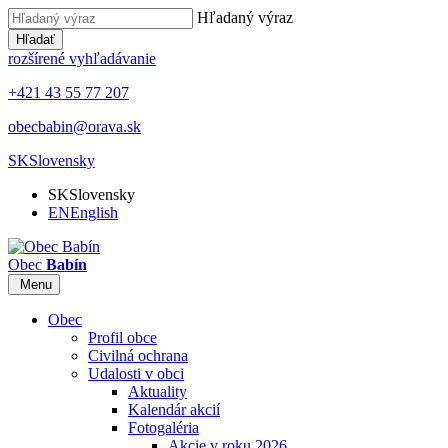
Hľadaný výraz
Hľadať
rozšírené vyhľadávanie
+421 43 55 77 207
obecbabin@orava.sk
SK
Slovensky
SK
Slovensky
EN
English
Obec
Babín
Menu
Obec
Profil obce
Civilná ochrana
Udalosti v obci
Aktuality
Kalendár akcií
Fotogaléria
Akcie v roku 2026