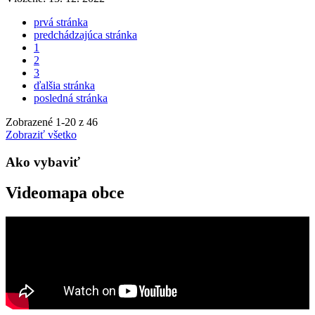
prvá stránka
predchádzajúca stránka
1
2
3
ďalšia stránka
posledná stránka
Zobrazené
1
-
20
z 46
Zobraziť všetko
Ako vybaviť
Videomapa obce