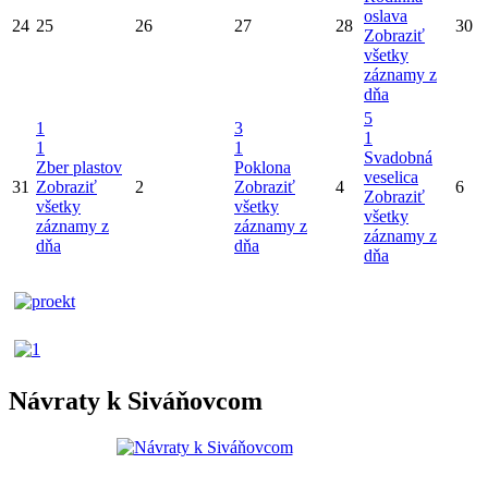
oslava
24
25
26
27
28
30
Zobraziť
všetky
záznamy z
dňa
5
1
3
1
1
1
Svadobná
Zber plastov
Poklona
veselica
31
Zobraziť
2
Zobraziť
4
6
Zobraziť
všetky
všetky
všetky
záznamy z
záznamy z
záznamy z
dňa
dňa
dňa
Návraty k Siváňovcom