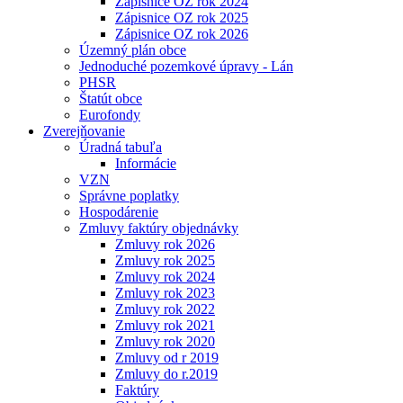
Zápisnice OZ rok 2024
Zápisnice OZ rok 2025
Zápisnice OZ rok 2026
Územný plán obce
Jednoduché pozemkové úpravy - Lán
PHSR
Štatút obce
Eurofondy
Zverejňovanie
Úradná tabuľa
Informácie
VZN
Správne poplatky
Hospodárenie
Zmluvy faktúry objednávky
Zmluvy rok 2026
Zmluvy rok 2025
Zmluvy rok 2024
Zmluvy rok 2023
Zmluvy rok 2022
Zmluvy rok 2021
Zmluvy rok 2020
Zmluvy od r 2019
Zmluvy do r.2019
Faktúry