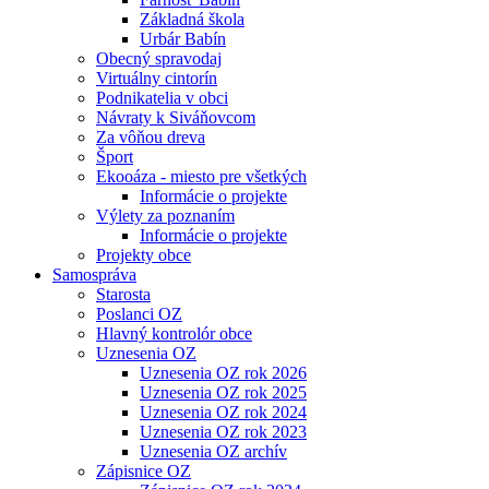
Základná škola
Urbár Babín
Obecný spravodaj
Virtuálny cintorín
Podnikatelia v obci
Návraty k Siváňovcom
Za vôňou dreva
Šport
Ekooáza - miesto pre všetkých
Informácie o projekte
Výlety za poznaním
Informácie o projekte
Projekty obce
Samospráva
Starosta
Poslanci OZ
Hlavný kontrolór obce
Uznesenia OZ
Uznesenia OZ rok 2026
Uznesenia OZ rok 2025
Uznesenia OZ rok 2024
Uznesenia OZ rok 2023
Uznesenia OZ archív
Zápisnice OZ