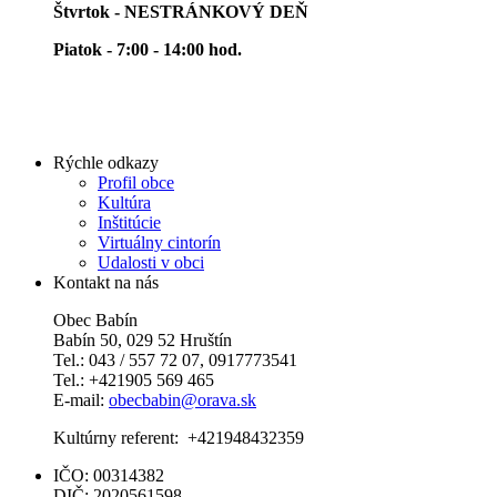
Štvrtok - NESTRÁNKOVÝ DEŇ
Piatok - 7:00 - 14:00 hod.
Rýchle odkazy
Profil obce
Kultúra
Inštitúcie
Virtuálny cintorín
Udalosti v obci
Kontakt na nás
Obec Babín
Babín 50, 029 52 Hruštín
Tel.: 043 / 557 72 07, 0917773541
Tel.: +421905 569 465
E-mail:
obecbabin@orava.sk
Kultúrny referent: +421948432359
IČO: 00314382
DIČ: 2020561598