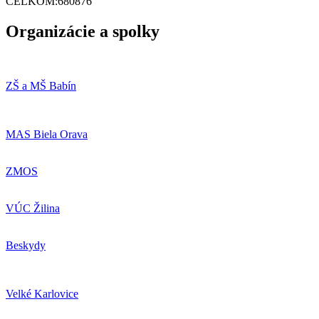
CELKOM:
680876
Organizácie a spolky
ZŠ a MŠ Babín
MAS Biela Orava
ZMOS
VÚC Žilina
Beskydy
Velké Karlovice