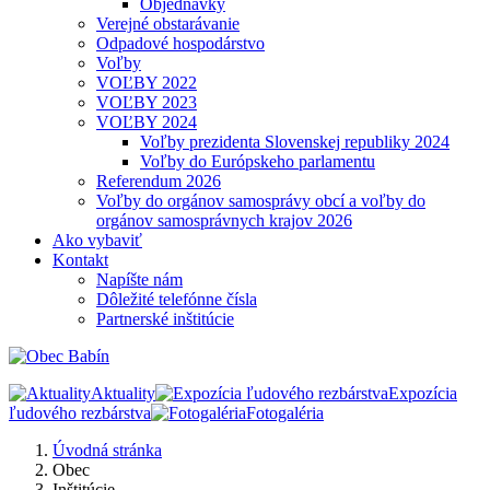
Objednávky
Verejné obstarávanie
Odpadové hospodárstvo
Voľby
VOĽBY 2022
VOĽBY 2023
VOĽBY 2024
Voľby prezidenta Slovenskej republiky 2024
Voľby do Európskeho parlamentu
Referendum 2026
Voľby do orgánov samosprávy obcí a voľby do
orgánov samosprávnych krajov 2026
Ako vybaviť
Kontakt
Napíšte nám
Dôležité telefónne čísla
Partnerské inštitúcie
Aktuality
Expozícia
ľudového rezbárstva
Fotogaléria
Úvodná stránka
Obec
Inštitúcie