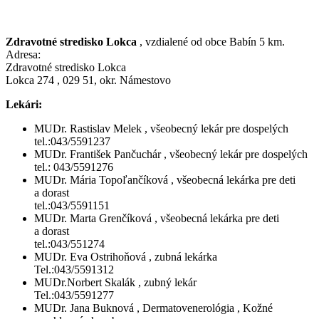
Zdravotné stredisko Lokca
, vzdialené od obce Babín 5 km.
Adresa:
Zdravotné stredisko Lokca
Lokca 274 , 029 51, okr. Námestovo
Lekári:
MUDr. Rastislav Melek , všeobecný lekár pre dospelých
tel.:043/5591237
MUDr. František Pančuchár , všeobecný lekár pre dospelých
tel.: 043/5591276
MUDr. Mária Topoľančíková , všeobecná lekárka pre deti
a dorast
tel.:043/5591151
MUDr. Marta Grenčíková , všeobecná lekárka pre deti
a dorast
tel.:043/551274
MUDr. Eva Ostrihoňová , zubná lekárka
Tel.:043/5591312
MUDr.Norbert Skalák , zubný lekár
Tel.:043/5591277
MUDr. Jana Buknová , Dermatovenerológia , Kožné