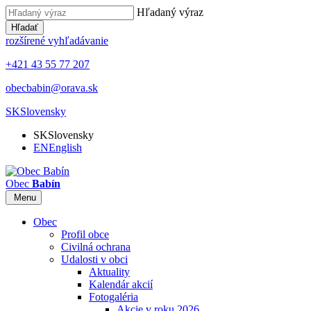
Hľadaný výraz
Hľadať
rozšírené vyhľadávanie
+421 43 55 77 207
obecbabin@orava.sk
SK
Slovensky
SK
Slovensky
EN
English
Obec
Babín
Menu
Obec
Profil obce
Civilná ochrana
Udalosti v obci
Aktuality
Kalendár akcií
Fotogaléria
Akcie v roku 2026