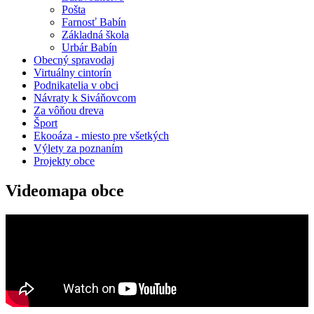
Pošta
Farnosť Babín
Základná škola
Urbár Babín
Obecný spravodaj
Virtuálny cintorín
Podnikatelia v obci
Návraty k Siváňovcom
Za vôňou dreva
Šport
Ekooáza - miesto pre všetkých
Výlety za poznaním
Projekty obce
Videomapa obce