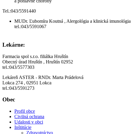
a pohlavné choroby
Tel.:043/5591440
MUDr. Ľubomíra Koutná , Alergológia a klinická imunológia
tel.:043/5591067
Lekárne:
Farmacia spol s.r.o. filiálka Hruštín
Obecný úrad Hruštín , Hruštín 02952
tel.:043/5577303
Lekáreň ASTER - RNDr. Marta Prádelová
Lokca 274 , 02951 Lokca
tel.:043/5591273
Obec
Profil obce
Civilná ochrana
Udalosti v obci
Inštitúcie
Zdravotníctvo