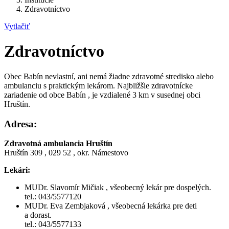
Zdravotníctvo
Vytlačiť
Zdravotníctvo
Obec Babín nevlastní, ani nemá žiadne zdravotné stredisko alebo
ambulanciu s praktickým lekárom. Najbližšie zdravotnícke
zariadenie od obce Babín , je vzdialené 3 km v susednej obci
Hruštín.
Adresa:
Zdravotná ambulancia Hruštín
Hruštín 309 , 029 52 , okr. Námestovo
Lekári:
MUDr. Slavomír Mičiak , všeobecný lekár pre dospelých.
tel.: 043/5577120
MUDr. Eva Zembjaková , všeobecná lekárka pre deti
a dorast.
tel.: 043/5577133