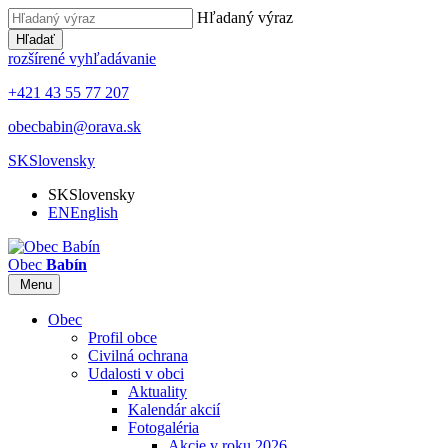
Hľadaný výraz
Hľadať
rozšírené vyhľadávanie
+421 43 55 77 207
obecbabin@orava.sk
SK
Slovensky
SK
Slovensky
EN
English
Obec
Babín
Menu
Obec
Profil obce
Civilná ochrana
Udalosti v obci
Aktuality
Kalendár akcií
Fotogaléria
Akcie v roku 2026