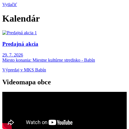
Vytlačiť
Kalendár
Predajná akcia
29. 7. 2026
Miesto konania:
Miestne kultúrne stredisko - Babín
Výpredaj v MKS Babín
Videomapa obce