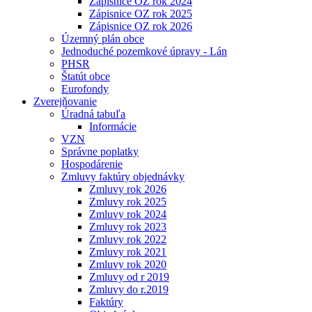
Zápisnice OZ rok 2024
Zápisnice OZ rok 2025
Zápisnice OZ rok 2026
Územný plán obce
Jednoduché pozemkové úpravy - Lán
PHSR
Štatút obce
Eurofondy
Zverejňovanie
Úradná tabuľa
Informácie
VZN
Správne poplatky
Hospodárenie
Zmluvy faktúry objednávky
Zmluvy rok 2026
Zmluvy rok 2025
Zmluvy rok 2024
Zmluvy rok 2023
Zmluvy rok 2022
Zmluvy rok 2021
Zmluvy rok 2020
Zmluvy od r 2019
Zmluvy do r.2019
Faktúry