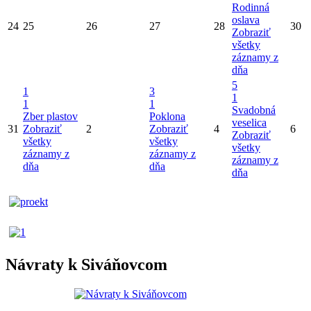
Rodinná
oslava
24
25
26
27
28
30
Zobraziť
všetky
záznamy z
dňa
5
1
3
1
1
1
Svadobná
Zber plastov
Poklona
veselica
31
Zobraziť
2
Zobraziť
4
6
Zobraziť
všetky
všetky
všetky
záznamy z
záznamy z
záznamy z
dňa
dňa
dňa
Návraty k Siváňovcom