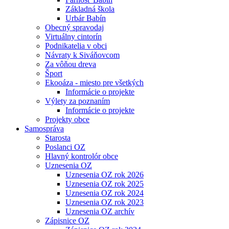
Základná škola
Urbár Babín
Obecný spravodaj
Virtuálny cintorín
Podnikatelia v obci
Návraty k Siváňovcom
Za vôňou dreva
Šport
Ekooáza - miesto pre všetkých
Informácie o projekte
Výlety za poznaním
Informácie o projekte
Projekty obce
Samospráva
Starosta
Poslanci OZ
Hlavný kontrolór obce
Uznesenia OZ
Uznesenia OZ rok 2026
Uznesenia OZ rok 2025
Uznesenia OZ rok 2024
Uznesenia OZ rok 2023
Uznesenia OZ archív
Zápisnice OZ