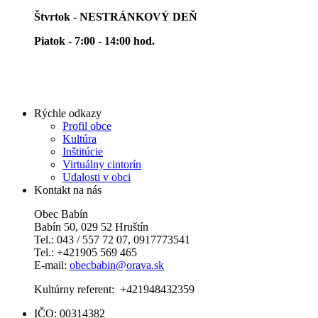
Štvrtok - NESTRÁNKOVÝ DEŇ
Piatok - 7:00 - 14:00 hod.
Rýchle odkazy
Profil obce
Kultúra
Inštitúcie
Virtuálny cintorín
Udalosti v obci
Kontakt na nás
Obec Babín
Babín 50, 029 52 Hruštín
Tel.: 043 / 557 72 07, 0917773541
Tel.: +421905 569 465
E-mail:
obecbabin@orava.sk
Kultúrny referent: +421948432359
IČO: 00314382