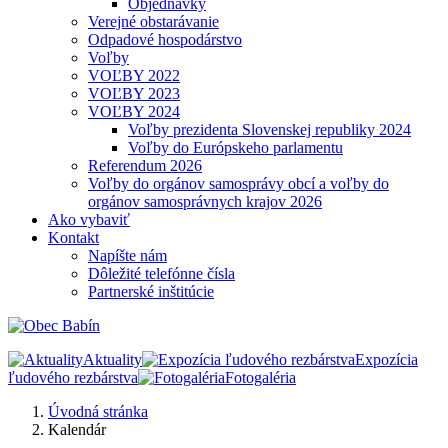
Objednávky
Verejné obstarávanie
Odpadové hospodárstvo
Voľby
VOĽBY 2022
VOĽBY 2023
VOĽBY 2024
Voľby prezidenta Slovenskej republiky 2024
Voľby do Európskeho parlamentu
Referendum 2026
Voľby do orgánov samosprávy obcí a voľby do
orgánov samosprávnych krajov 2026
Ako vybaviť
Kontakt
Napíšte nám
Dôležité telefónne čísla
Partnerské inštitúcie
Aktuality
Expozícia
ľudového rezbárstva
Fotogaléria
Úvodná stránka
Kalendár