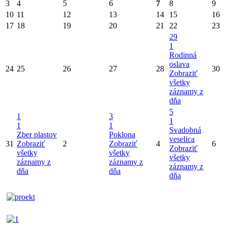
3
4
5
6
7
8
9
10
11
12
13
14
15
16
17
18
19
20
21
22
23
29
1
Rodinná
oslava
24
25
26
27
28
30
Zobraziť
všetky
záznamy z
dňa
5
1
3
1
1
1
Svadobná
Zber plastov
Poklona
veselica
31
Zobraziť
2
Zobraziť
4
6
Zobraziť
všetky
všetky
všetky
záznamy z
záznamy z
záznamy z
dňa
dňa
dňa