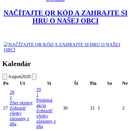
NAČÍTAJTE QR KÓD A ZAHRAJTE SI
HRU O NAŠEJ OBCI
Kalendár
August
2026
Po
Ut
St
Št
Pia
So
Ne
29
28
1
1
Predajná
Zber plastov
akcia
27
Zobraziť
30
31
1
2
Zobraziť
všetky
všetky
záznamy z
záznamy z
dňa
dňa