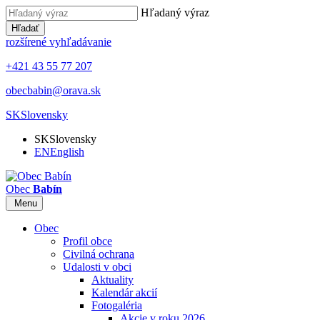
Hľadaný výraz
Hľadať
rozšírené vyhľadávanie
+421 43 55 77 207
obecbabin@orava.sk
SK
Slovensky
SK
Slovensky
EN
English
Obec
Babín
Menu
Obec
Profil obce
Civilná ochrana
Udalosti v obci
Aktuality
Kalendár akcií
Fotogaléria
Akcie v roku 2026