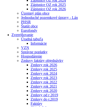
Zápisnice OZ rok 2024
Zápisnice OZ rok 2025
Zápisnice OZ rok 2026
Územný plán obce
Jednoduché pozemkové úpravy - Lán
PHSR
Štatút obce
Eurofondy
Zverejňovanie
Úradná tabuľa
Informácie
VZN
Správne poplatky
Hospodárenie
Zmluvy faktúry objednávky
Zmluvy rok 2026
Zmluvy rok 2025
Zmluvy rok 2024
Zmluvy rok 2023
Zmluvy rok 2022
Zmluvy rok 2021
Zmluvy rok 2020
Zmluvy od r 2019
Zmluvy do r.2019
Faktúry