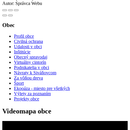
Autor:
Správca Webu
Obec
Profil obce
Civilná ochrana
Udalosti v obci
Inštitúcie
Obecný spravodaj
Virtuálny cintorín
Podnikatelia v obci
Návraty k Siváňovcom
Za vôňou dreva
Šport
Ekooáza - miesto pre všetkých
Výlety za poznaním
Projekty obce
Videomapa obce