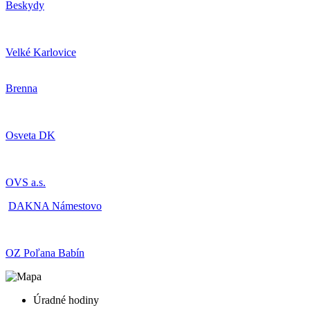
Beskydy
Velké Karlovice
Brenna
Osveta DK
OVS a.s.
DAKNA Námestovo
OZ Poľana Babín
Úradné hodiny