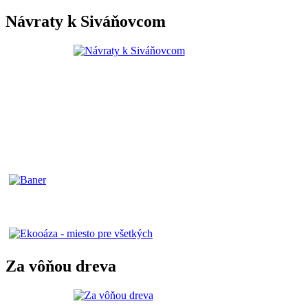
Návraty k Siváňovcom
Za vôňou dreva