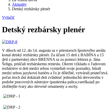
Aktuality
Detský rezbársky plenér
Vytlačiť
Detský rezbársky plenér
V dňoch od 12. do 14. augusta sa v priestoroch športového areálu
konal detský rezbársky plenér. Za účasti 15 detí z BABÍNA a 15
detí z partnerskej obce BRENNA sa za pomoci lektora p. Jána
Šeligu, priúčali rezbárskemu remeslu. Okrem výkladu o ľudovom
rezbárstve si deti medzi sebou vymieňali svoje poznatky, búrali
medzi sebou jazykovú bariéru a čo je dôležité, vytvárali priateľstvá.
počas troch dní dokázali deti zvládnuť jednoduchú drevorezbu v
podobe pracovných nástrojov (pastierska palica,vareška)až po
zložitejšie tvary ako drevené ornamenty a sochy.