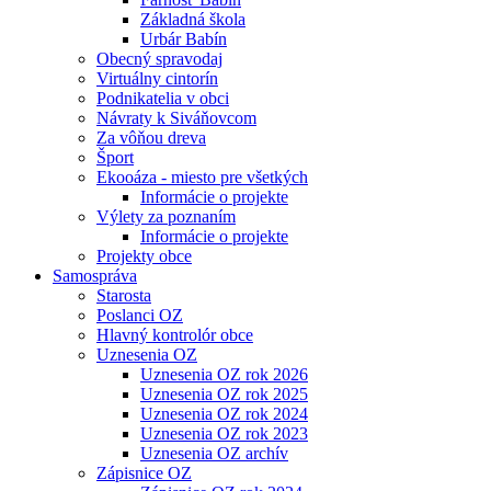
Základná škola
Urbár Babín
Obecný spravodaj
Virtuálny cintorín
Podnikatelia v obci
Návraty k Siváňovcom
Za vôňou dreva
Šport
Ekooáza - miesto pre všetkých
Informácie o projekte
Výlety za poznaním
Informácie o projekte
Projekty obce
Samospráva
Starosta
Poslanci OZ
Hlavný kontrolór obce
Uznesenia OZ
Uznesenia OZ rok 2026
Uznesenia OZ rok 2025
Uznesenia OZ rok 2024
Uznesenia OZ rok 2023
Uznesenia OZ archív
Zápisnice OZ