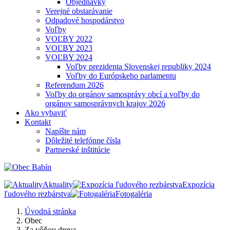
Objednávky
Verejné obstarávanie
Odpadové hospodárstvo
Voľby
VOĽBY 2022
VOĽBY 2023
VOĽBY 2024
Voľby prezidenta Slovenskej republiky 2024
Voľby do Európskeho parlamentu
Referendum 2026
Voľby do orgánov samosprávy obcí a voľby do
orgánov samosprávnych krajov 2026
Ako vybaviť
Kontakt
Napíšte nám
Dôležité telefónne čísla
Partnerské inštitúcie
Aktuality
Expozícia
ľudového rezbárstva
Fotogaléria
Úvodná stránka
Obec
Za vôňou dreva