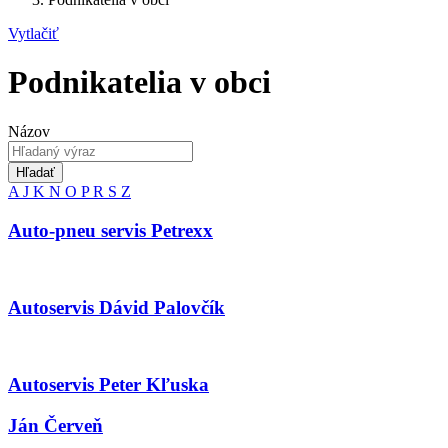
Vytlačiť
Podnikatelia v obci
Názov
Hľadať
A
J
K
N
O
P
R
S
Z
Auto-pneu servis Petrexx
Autoservis Dávid Palovčík
Autoservis Peter Kľuska
Ján Červeň