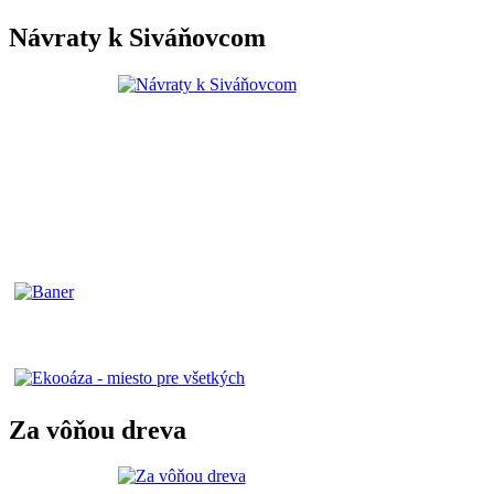
Návraty k Siváňovcom
Za vôňou dreva