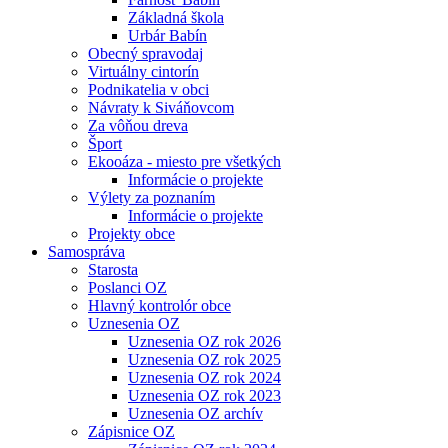
Základná škola
Urbár Babín
Obecný spravodaj
Virtuálny cintorín
Podnikatelia v obci
Návraty k Siváňovcom
Za vôňou dreva
Šport
Ekooáza - miesto pre všetkých
Informácie o projekte
Výlety za poznaním
Informácie o projekte
Projekty obce
Samospráva
Starosta
Poslanci OZ
Hlavný kontrolór obce
Uznesenia OZ
Uznesenia OZ rok 2026
Uznesenia OZ rok 2025
Uznesenia OZ rok 2024
Uznesenia OZ rok 2023
Uznesenia OZ archív
Zápisnice OZ