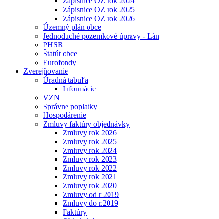
Zápisnice OZ rok 2024
Zápisnice OZ rok 2025
Zápisnice OZ rok 2026
Územný plán obce
Jednoduché pozemkové úpravy - Lán
PHSR
Štatút obce
Eurofondy
Zverejňovanie
Úradná tabuľa
Informácie
VZN
Správne poplatky
Hospodárenie
Zmluvy faktúry objednávky
Zmluvy rok 2026
Zmluvy rok 2025
Zmluvy rok 2024
Zmluvy rok 2023
Zmluvy rok 2022
Zmluvy rok 2021
Zmluvy rok 2020
Zmluvy od r 2019
Zmluvy do r.2019
Faktúry