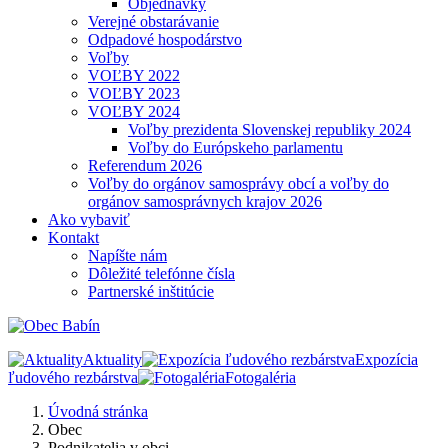
Objednávky
Verejné obstarávanie
Odpadové hospodárstvo
Voľby
VOĽBY 2022
VOĽBY 2023
VOĽBY 2024
Voľby prezidenta Slovenskej republiky 2024
Voľby do Európskeho parlamentu
Referendum 2026
Voľby do orgánov samosprávy obcí a voľby do
orgánov samosprávnych krajov 2026
Ako vybaviť
Kontakt
Napíšte nám
Dôležité telefónne čísla
Partnerské inštitúcie
Aktuality
Expozícia
ľudového rezbárstva
Fotogaléria
Úvodná stránka
Obec
Podnikatelia v obci