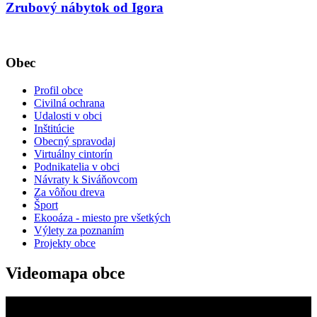
Zrubový nábytok od Igora
Obec
Profil obce
Civilná ochrana
Udalosti v obci
Inštitúcie
Obecný spravodaj
Virtuálny cintorín
Podnikatelia v obci
Návraty k Siváňovcom
Za vôňou dreva
Šport
Ekooáza - miesto pre všetkých
Výlety za poznaním
Projekty obce
Videomapa obce