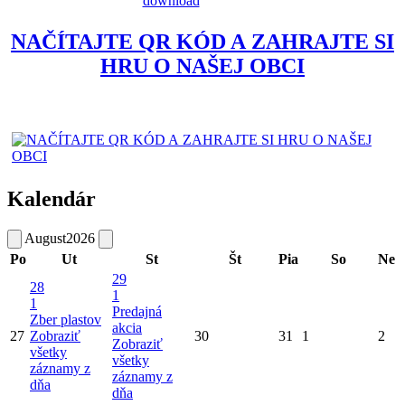
NAČÍTAJTE QR KÓD A ZAHRAJTE SI
HRU O NAŠEJ OBCI
Kalendár
August
2026
Po
Ut
St
Št
Pia
So
Ne
29
28
1
1
Predajná
Zber plastov
akcia
27
Zobraziť
30
31
1
2
Zobraziť
všetky
všetky
záznamy z
záznamy z
dňa
dňa