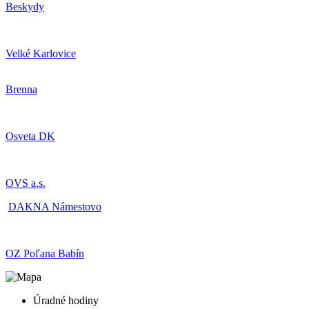
Beskydy
Velké Karlovice
Brenna
Osveta DK
OVS a.s.
DAKNA Námestovo
OZ Poľana Babín
Úradné hodiny