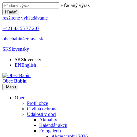
Hľadaný výraz
Hľadať
rozšírené vyhľadávanie
+421 43 55 77 207
obecbabin@orava.sk
SK
Slovensky
SK
Slovensky
EN
English
Obec
Babín
Menu
Obec
Profil obce
Civilná ochrana
Udalosti v obci
Aktuality
Kalendár akcií
Fotogaléria
Akcie v roku 2026