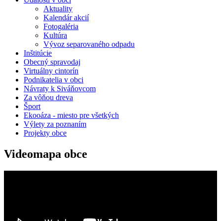
Aktuality
Kalendár akcií
Fotogaléria
Kultúra
Vývoz separovaného odpadu
Inštitúcie
Obecný spravodaj
Virtuálny cintorín
Podnikatelia v obci
Návraty k Siváňovcom
Za vôňou dreva
Šport
Ekooáza - miesto pre všetkých
Výlety za poznaním
Projekty obce
Videomapa obce