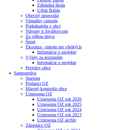
Základná škola
Urbár Babín
Obecný spravodaj
Virtuálny cintorín
Podnikatelia v obci
Návraty k Siváňovcom
Za vôňou dreva
Šport
Ekooáza - miesto pre všetkých
Informácie o projekte
Výlety za poznaním
Informácie o projekte
Projekty obce
Samospráva
Starosta
Poslanci OZ
Hlavný kontrolór obce
Uznesenia OZ
Uznesenia OZ rok 2026
Uznesenia OZ rok 2025
Uznesenia OZ rok 2024
Uznesenia OZ rok 2023
Uznesenia OZ archív
Zápisnice OZ