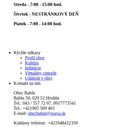
Streda - 7:00 - 15:00 hod.
Štvrtok - NESTRÁNKOVÝ DEŇ
Piatok - 7:00 - 14:00 hod.
Rýchle odkazy
Profil obce
Kultúra
Inštitúcie
Virtuálny cintorín
Udalosti v obci
Kontakt na nás
Obec Babín
Babín 50, 029 52 Hruštín
Tel.: 043 / 557 72 07, 0917773541
Tel.: +421905 569 465
E-mail:
obecbabin@orava.sk
Kultúrny referent: +421948432359