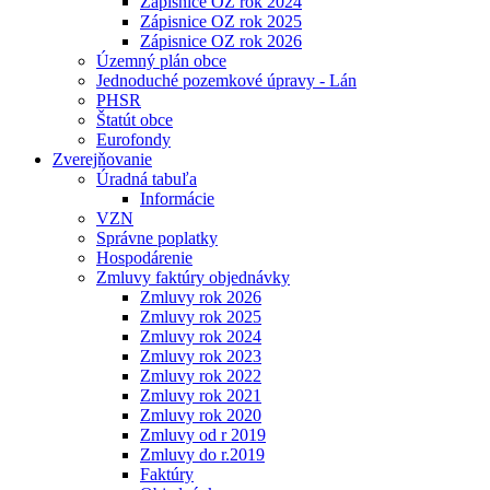
Zápisnice OZ rok 2024
Zápisnice OZ rok 2025
Zápisnice OZ rok 2026
Územný plán obce
Jednoduché pozemkové úpravy - Lán
PHSR
Štatút obce
Eurofondy
Zverejňovanie
Úradná tabuľa
Informácie
VZN
Správne poplatky
Hospodárenie
Zmluvy faktúry objednávky
Zmluvy rok 2026
Zmluvy rok 2025
Zmluvy rok 2024
Zmluvy rok 2023
Zmluvy rok 2022
Zmluvy rok 2021
Zmluvy rok 2020
Zmluvy od r 2019
Zmluvy do r.2019
Faktúry