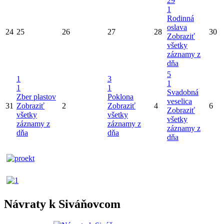
29
1
Rodinná
oslava
24
25
26
27
28
30
Zobraziť
všetky
záznamy z
dňa
5
1
3
1
1
1
Svadobná
Zber plastov
Poklona
veselica
31
Zobraziť
2
Zobraziť
4
6
Zobraziť
všetky
všetky
všetky
záznamy z
záznamy z
záznamy z
dňa
dňa
dňa
Návraty k Siváňovcom