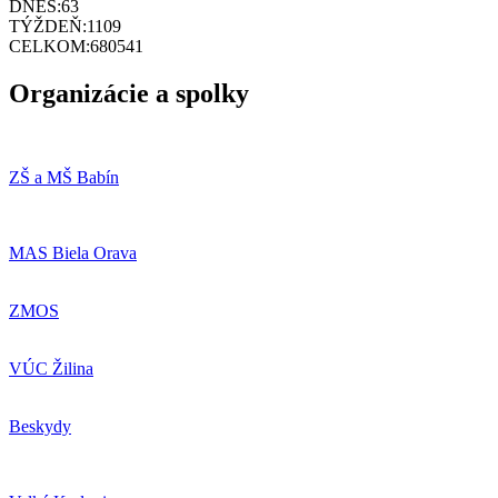
DNES:
63
TÝŽDEŇ:
1109
CELKOM:
680541
Organizácie a spolky
ZŠ a MŠ Babín
MAS Biela Orava
ZMOS
VÚC Žilina
Beskydy