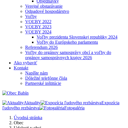
Objednávky
Verejné obstarávanie
Odpadové hospodárstvo
Voľby
VOĽBY 2022
VOĽBY 2023
VOĽBY 2024
Voľby prezidenta Slovenskej republiky 2024
Voľby do Európskeho parlamentu
Referendum 2026
Voľby do orgánov samosprávy obcí a voľby do
orgánov samosprávnych krajov 2026
Ako vybaviť
Kontakt
Napíšte nám
Dôležité telefónne čísla
Partnerské inštitúcie
Aktuality
Expozícia
ľudového rezbárstva
Fotogaléria
Úvodná stránka
Obec
Udalosti v obci