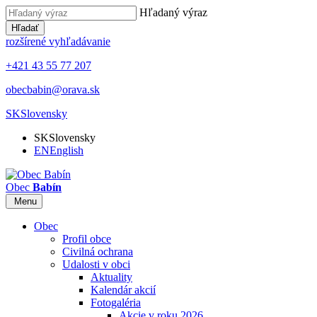
Hľadaný výraz
Hľadať
rozšírené vyhľadávanie
+421 43 55 77 207
obecbabin@orava.sk
SK
Slovensky
SK
Slovensky
EN
English
Obec
Babín
Menu
Obec
Profil obce
Civilná ochrana
Udalosti v obci
Aktuality
Kalendár akcií
Fotogaléria
Akcie v roku 2026