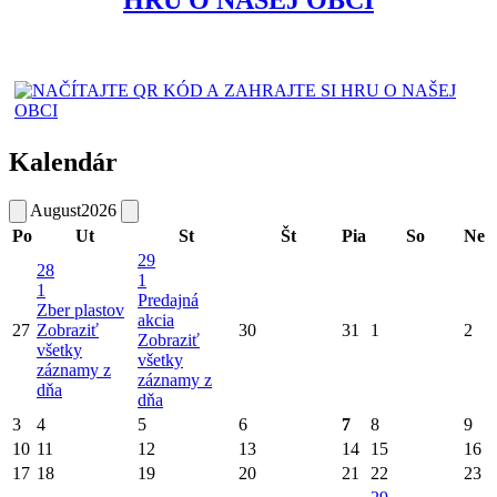
Kalendár
August
2026
Po
Ut
St
Št
Pia
So
Ne
29
28
1
1
Predajná
Zber plastov
akcia
27
Zobraziť
30
31
1
2
Zobraziť
všetky
všetky
záznamy z
záznamy z
dňa
dňa
3
4
5
6
7
8
9
10
11
12
13
14
15
16
17
18
19
20
21
22
23