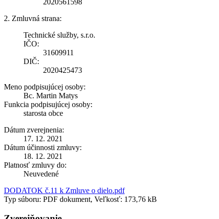
2020561598
2. Zmluvná strana:
Technické služby, s.r.o.
IČO:
31609911
DIČ:
2020425473
Meno podpisujúcej osoby:
Bc. Martin Matys
Funkcia podpisujúcej osoby:
starosta obce
Dátum zverejnenia:
17. 12. 2021
Dátum účinnosti zmluvy:
18. 12. 2021
Platnosť zmluvy do:
Neuvedené
DODATOK č.11 k Zmluve o dielo.pdf
Typ súboru: PDF dokument, Veľkosť: 173,76 kB
Zverejňovanie