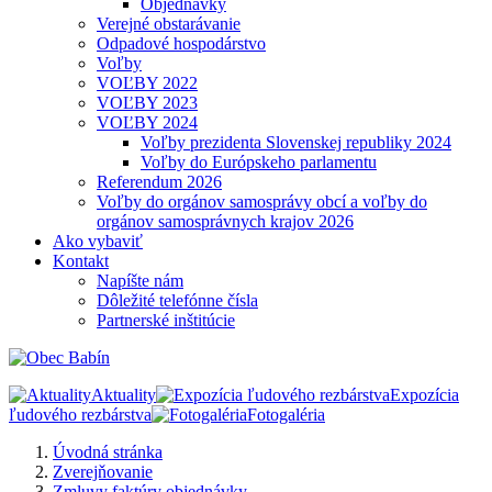
Objednávky
Verejné obstarávanie
Odpadové hospodárstvo
Voľby
VOĽBY 2022
VOĽBY 2023
VOĽBY 2024
Voľby prezidenta Slovenskej republiky 2024
Voľby do Európskeho parlamentu
Referendum 2026
Voľby do orgánov samosprávy obcí a voľby do
orgánov samosprávnych krajov 2026
Ako vybaviť
Kontakt
Napíšte nám
Dôležité telefónne čísla
Partnerské inštitúcie
Aktuality
Expozícia
ľudového rezbárstva
Fotogaléria
Úvodná stránka
Zverejňovanie
Zmluvy faktúry objednávky