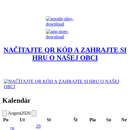
NAČÍTAJTE QR KÓD A ZAHRAJTE SI
HRU O NAŠEJ OBCI
Kalendár
August
2026
Po
Ut
St
Št
Pia
So
Ne
29
28