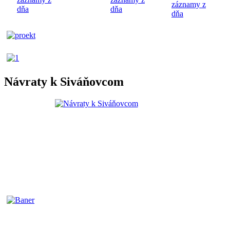
záznamy z
dňa
dňa
dňa
Návraty k Siváňovcom