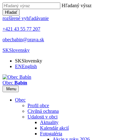
Hľadaný výraz
Hľadať
rozšírené vyhľadávanie
+421 43 55 77 207
obecbabin@orava.sk
SK
Slovensky
SK
Slovensky
EN
English
Obec
Babín
Menu
Obec
Profil obce
Civilná ochrana
Udalosti v obci
Aktuality
Kalendár akcií
Fotogaléria
Akcie v roku 2026