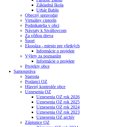
Základná škola
Urbár Babín
Obecný spravodaj
Virtuálny cintorín
Podnikatelia v obci
Návraty k Siváňovcom
Za vôňou dreva
Šport
Ekooáza - miesto pre všetkých
Informácie o projekte
Výlety za poznaním
Informácie o projekte
Projekty obce
Samospráva
Starosta
Poslanci OZ
Hlavný kontrolór obce
Uznesenia OZ
Uznesenia OZ rok 2026
Uznesenia OZ rok 2025
Uznesenia OZ rok 2024
Uznesenia OZ rok 2023
Uznesenia OZ archív
Zápisnice OZ