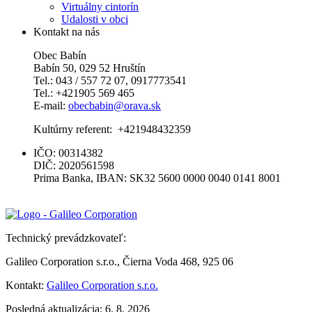
Virtuálny cintorín
Udalosti v obci
Kontakt na nás
Obec Babín
Babín 50, 029 52 Hruštín
Tel.: 043 / 557 72 07, 0917773541
Tel.: +421905 569 465
E-mail:
obecbabin@orava.sk
Kultúrny referent: +421948432359
IČO: 00314382
DIČ: 2020561598
Prima Banka, IBAN: SK32 5600 0000 0040 0141 8001
Technický prevádzkovateľ:
Galileo Corporation s.r.o., Čierna Voda 468, 925 06
Kontakt:
Galileo Corporation s.r.o.
Posledná aktualizácia: 6. 8. 2026