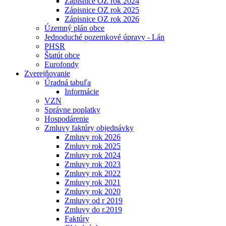
Zápisnice OZ rok 2024
Zápisnice OZ rok 2025
Zápisnice OZ rok 2026
Územný plán obce
Jednoduché pozemkové úpravy - Lán
PHSR
Štatút obce
Eurofondy
Zverejňovanie
Úradná tabuľa
Informácie
VZN
Správne poplatky
Hospodárenie
Zmluvy faktúry objednávky
Zmluvy rok 2026
Zmluvy rok 2025
Zmluvy rok 2024
Zmluvy rok 2023
Zmluvy rok 2022
Zmluvy rok 2021
Zmluvy rok 2020
Zmluvy od r 2019
Zmluvy do r.2019
Faktúry