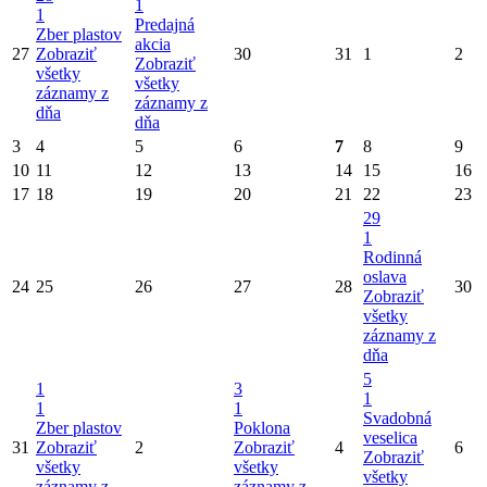
1
1
Predajná
Zber plastov
akcia
27
Zobraziť
30
31
1
2
Zobraziť
všetky
všetky
záznamy z
záznamy z
dňa
dňa
3
4
5
6
7
8
9
10
11
12
13
14
15
16
17
18
19
20
21
22
23
29
1
Rodinná
oslava
24
25
26
27
28
30
Zobraziť
všetky
záznamy z
dňa
5
1
3
1
1
1
Svadobná
Zber plastov
Poklona
veselica
31
Zobraziť
2
Zobraziť
4
6
Zobraziť
všetky
všetky
všetky
záznamy z
záznamy z