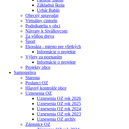
Základná škola
Urbár Babín
Obecný spravodaj
Virtuálny cintorín
Podnikatelia v obci
Návraty k Siváňovcom
Za vôňou dreva
Šport
Ekooáza - miesto pre všetkých
Informácie o projekte
Výlety za poznaním
Informácie o projekte
Projekty obce
Samospráva
Starosta
Poslanci OZ
Hlavný kontrolór obce
Uznesenia OZ
Uznesenia OZ rok 2026
Uznesenia OZ rok 2025
Uznesenia OZ rok 2024
Uznesenia OZ rok 2023
Uznesenia OZ archív
Zápisnice OZ