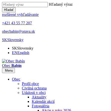
Hľadaný výraz
Hľadať
rozšírené vyhľadávanie
+421 43 55 77 207
obecbabin@orava.sk
SK
Slovensky
SK
Slovensky
EN
English
Obec
Babín
Menu
Obec
Profil obce
Civilná ochrana
Udalosti v obci
Aktuality
Kalendár akcií
Fotogaléria
Akcie v roku 2026