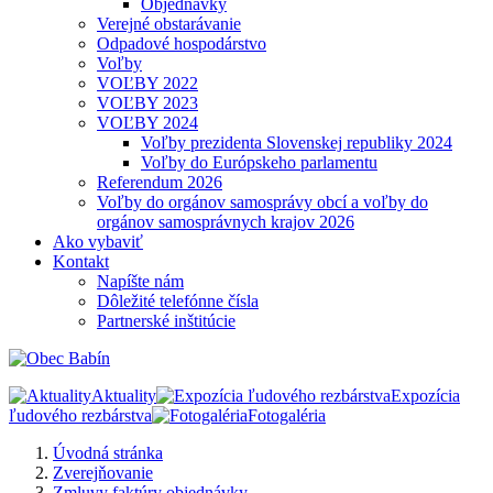
Objednávky
Verejné obstarávanie
Odpadové hospodárstvo
Voľby
VOĽBY 2022
VOĽBY 2023
VOĽBY 2024
Voľby prezidenta Slovenskej republiky 2024
Voľby do Európskeho parlamentu
Referendum 2026
Voľby do orgánov samosprávy obcí a voľby do
orgánov samosprávnych krajov 2026
Ako vybaviť
Kontakt
Napíšte nám
Dôležité telefónne čísla
Partnerské inštitúcie
Aktuality
Expozícia
ľudového rezbárstva
Fotogaléria
Úvodná stránka
Zverejňovanie
Zmluvy faktúry objednávky