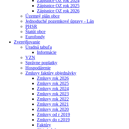
Zápisnice OZ rok 2024
Zápisnice OZ rok 2025
Zápisnice OZ rok 2026
Územný plán obce
Jednoduché pozemkové úpravy - Lán
PHSR
Štatút obce
Eurofondy
Zverejňovanie
Úradná tabuľa
Informácie
VZN
Správne poplatky
Hospodárenie
Zmluvy faktúry objednávky
Zmluvy rok 2026
Zmluvy rok 2025
Zmluvy rok 2024
Zmluvy rok 2023
Zmluvy rok 2022
Zmluvy rok 2021
Zmluvy rok 2020
Zmluvy od r 2019
Zmluvy do r.2019
Faktúry