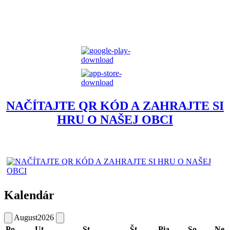
NAČÍTAJTE QR KÓD A ZAHRAJTE SI
HRU O NAŠEJ OBCI
Kalendár
August
2026
Po
Ut
St
Št
Pia
So
Ne