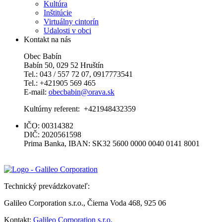
Kultúra
Inštitúcie
Virtuálny cintorín
Udalosti v obci
Kontakt na nás
Obec Babín
Babín 50, 029 52 Hruštín
Tel.: 043 / 557 72 07, 0917773541
Tel.: +421905 569 465
E-mail:
obecbabin@orava.sk
Kultúrny referent: +421948432359
IČO: 00314382
DIČ: 2020561598
Prima Banka, IBAN: SK32 5600 0000 0040 0141 8001
Technický prevádzkovateľ:
Galileo Corporation s.r.o., Čierna Voda 468, 925 06
Kontakt:
Galileo Corporation s.r.o.