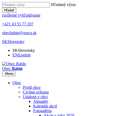
Hľadaný výraz
Hľadať
rozšírené vyhľadávanie
+421 43 55 77 207
obecbabin@orava.sk
SK
Slovensky
SK
Slovensky
EN
English
Obec
Babín
Menu
Obec
Profil obce
Civilná ochrana
Udalosti v obci
Aktuality
Kalendár akcií
Fotogaléria
Akcie v roku 2026