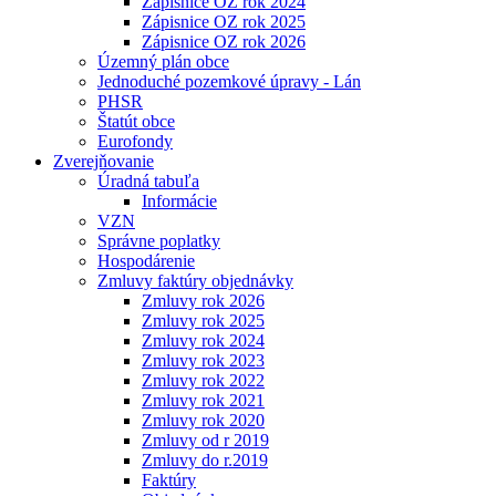
Zápisnice OZ rok 2024
Zápisnice OZ rok 2025
Zápisnice OZ rok 2026
Územný plán obce
Jednoduché pozemkové úpravy - Lán
PHSR
Štatút obce
Eurofondy
Zverejňovanie
Úradná tabuľa
Informácie
VZN
Správne poplatky
Hospodárenie
Zmluvy faktúry objednávky
Zmluvy rok 2026
Zmluvy rok 2025
Zmluvy rok 2024
Zmluvy rok 2023
Zmluvy rok 2022
Zmluvy rok 2021
Zmluvy rok 2020
Zmluvy od r 2019
Zmluvy do r.2019
Faktúry