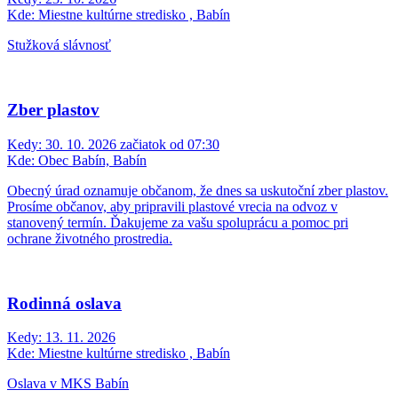
Kde:
Miestne kultúrne stredisko , Babín
Stužková slávnosť
Zber plastov
Kedy:
30. 10. 2026 začiatok od 07:30
Kde:
Obec Babín, Babín
Obecný úrad oznamuje občanom, že dnes sa uskutoční zber plastov.
Prosíme občanov, aby pripravili plastové vrecia na odvoz v
stanovený termín. Ďakujeme za vašu spoluprácu a pomoc pri
ochrane životného prostredia.
Rodinná oslava
Kedy:
13. 11. 2026
Kde:
Miestne kultúrne stredisko , Babín
Oslava v MKS Babín