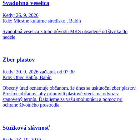
Svadobná veselica
Kedy:
26. 9. 2026
Kde:
Miestne kultúrne stredisko , Babín
Svadobná veselica z toho dôvodu MKS obsadené od štvrtka do
nedele
Zber plastov
Kedy:
30. 9. 2026 začiatok od 07:30
Kde:
Obec Babín, Babín
Obecný úrad oznamuje občanom, že dnes sa uskutoční zber plastov.
Prosíme občanov, aby pripravili plastové vrecia na odvoz v
stanovený termín. Ďakujeme za vašu spoluprácu a pomoc pri
ochrane životného prostredia.
Stužková slávnosť
Kedy:
23. 10. 2026