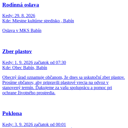
Rodinná oslava
Kedy:
29. 8. 2026
Kde:
Miestne kultúrne stredisko , Babín
Oslava v MKS Babín
Zber plastov
Kedy:
1. 9. 2026 začiatok od 07:30
Kde:
Obec Babín, Babín
Obecný úrad oznamuje občanom, že dnes sa uskutoční zber plastov.
Prosíme občanov, aby pripravili plastové vrecia na odvoz v
stanovený termín. Ďakujeme za vašu spoluprácu a pomoc pri
ochrane životného prostredia.
Poklona
Kedy:
3. 9. 2026 začiatok od 00:01