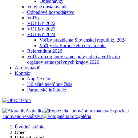
Objednávky
Verejné obstarávanie
Odpadové hospodárstvo
Voľby
VOĽBY 2022
VOĽBY 2023
VOĽBY 2024
Voľby prezidenta Slovenskej republiky 2024
Voľby do Európskeho parlamentu
Referendum 2026
Voľby do orgánov samosprávy obcí a voľby do
orgánov samosprávnych krajov 2026
Ako vybaviť
Kontakt
Napíšte nám
Dôležité telefónne čísla
Partnerské inštitúcie
Aktuality
Expozícia
ľudového rezbárstva
Fotogaléria
Úvodná stránka
Obec
Udalosti v obci