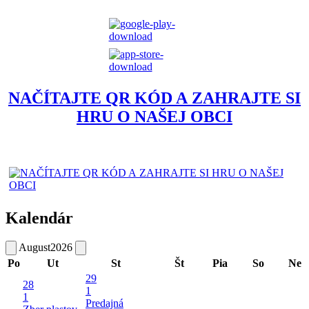
NAČÍTAJTE QR KÓD A ZAHRAJTE SI
HRU O NAŠEJ OBCI
Kalendár
August
2026
Po
Ut
St
Št
Pia
So
Ne
29
28
1
1
Predajná