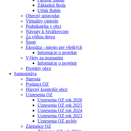
Základná škola
Urbár Babín
Obecný spravodaj
Virtuálny cintorín
Podnikatelia v obci
Návraty k Siváňovcom
Za vôňou dreva
Šport
Ekooáza - miesto pre všetkých
Informácie o projekte
Výlety za poznaním
Informácie o projekte
Projekty obce
Samospráva
Starosta
Poslanci OZ
Hlavný kontrolór obce
Uznesenia OZ
Uznesenia OZ rok 2026
Uznesenia OZ rok 2025
Uznesenia OZ rok 2024
Uznesenia OZ rok 2023
Uznesenia OZ archív
Zápisnice OZ