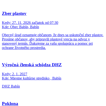
Zber plastov
Kedy:
27. 11. 2026 začiatok od 07:30
Kde:
Obec Babín, Babín
Obecný úrad oznamuje občanom, že dnes sa uskutoční zber plastov.
Prosíme občanov, aby pripravili plastové vrecia na odvoz v
stanovený termín. Ďakujeme za vašu spoluprácu a pomoc pri
ochrane životného prostredia.
Výročná členská schôdza DHZ
Kedy:
2. 1. 2027
Kde:
Miestne kultúrne stredisko , Babín
DHZ Babín
Poklona