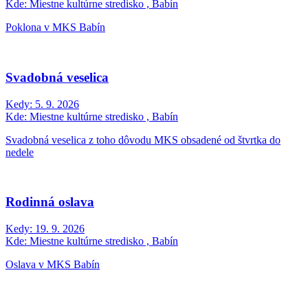
Kde:
Miestne kultúrne stredisko , Babín
Poklona v MKS Babín
Svadobná veselica
Kedy:
5. 9. 2026
Kde:
Miestne kultúrne stredisko , Babín
Svadobná veselica z toho dôvodu MKS obsadené od štvrtka do
nedele
Rodinná oslava
Kedy:
19. 9. 2026
Kde:
Miestne kultúrne stredisko , Babín
Oslava v MKS Babín