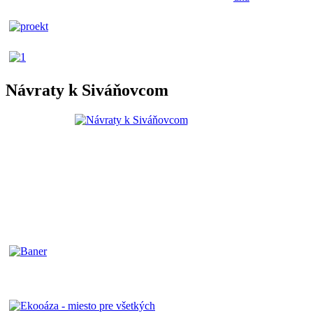
Návraty k Siváňovcom