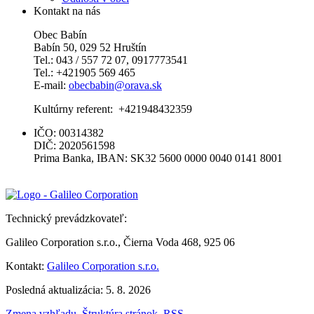
Kontakt na nás
Obec Babín
Babín 50, 029 52 Hruštín
Tel.: 043 / 557 72 07, 0917773541
Tel.: +421905 569 465
E-mail:
obecbabin@orava.sk
Kultúrny referent: +421948432359
IČO: 00314382
DIČ: 2020561598
Prima Banka, IBAN: SK32 5600 0000 0040 0141 8001
Technický prevádzkovateľ:
Galileo Corporation s.r.o., Čierna Voda 468, 925 06
Kontakt:
Galileo Corporation s.r.o.
Posledná aktualizácia: 5. 8. 2026
Zmena vzhľadu
,
Štruktúra stránok
,
RSS