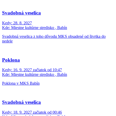
Svadobná veselica
Kedy:
28. 8. 2027
Kde:
Miestne kultúrne stredisko , Babín
Svadobná veselica z toho dôvodu MKS obsadené od štvrtka do
nedele
Poklona
Kedy:
16. 9. 2027 začiatok od 10:47
Kde:
Miestne kultúrne stredisko , Babín
Poklona v MKS Babín
Svadobná veselica
Kedy:
18. 9. 2027 začiatok od 00:46