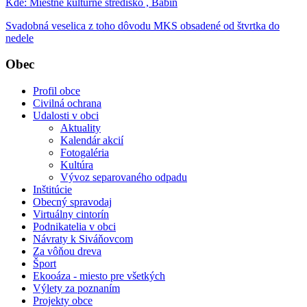
Kde:
Miestne kultúrne stredisko , Babín
Svadobná veselica z toho dôvodu MKS obsadené od štvrtka do
nedele
Obec
Profil obce
Civilná ochrana
Udalosti v obci
Aktuality
Kalendár akcií
Fotogaléria
Kultúra
Vývoz separovaného odpadu
Inštitúcie
Obecný spravodaj
Virtuálny cintorín
Podnikatelia v obci
Návraty k Siváňovcom
Za vôňou dreva
Šport
Ekooáza - miesto pre všetkých
Výlety za poznaním
Projekty obce