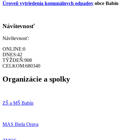
Úroveň vytriedenia komunálnych odpadov
obce Babín
Návštevnosť
Návštevnosť:
ONLINE:
0
DNES:
42
TÝŽDEŇ:
908
CELKOM:
680340
Organizácie a spolky
ZŠ a MŠ Babín
MAS Biela Orava