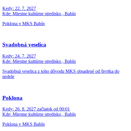
Kedy:
22. 7. 2027
Kde:
Miestne kultúrne stredisko , Babín
Poklona v MKS Babín
Svadobná veselica
Kedy:
24. 7. 2027
Kde:
Miestne kultúrne stredisko , Babín
Svadobná veselica z toho dôvodu MKS obsadené od štvrtka do
nedele
Poklona
Kedy:
26. 8. 2027 začiatok od 00:01
Kde:
Miestne kultúrne stredisko , Babín
Poklona v MKS Babín