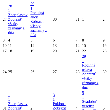
29
28
1
1
Predajná
Zber plastov
akcia
27
Zobraziť
30
31
1
2
Zobraziť
všetky
všetky
záznamy z
záznamy z
dňa
dňa
3
4
5
6
7
8
9
10
11
12
13
14
15
16
17
18
19
20
21
22
23
29
1
Rodinná
oslava
24
25
26
27
28
30
Zobraziť
všetky
záznamy z
dňa
5
1
3
1
1
1
Svadobná
Zber plastov
Poklona
veselica
31
Zobraziť
2
Zobraziť
4
6