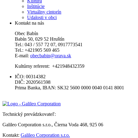
Kultúra
Inštitúcie
Virtuálny cintorín
Udalosti v obci
Kontakt na nás
Obec Babín
Babín 50, 029 52 Hruštín
Tel.: 043 / 557 72 07, 0917773541
Tel.: +421905 569 465
E-mail:
obecbabin@orava.sk
Kultúrny referent: +421948432359
IČO: 00314382
DIČ: 2020561598
Prima Banka, IBAN: SK32 5600 0000 0040 0141 8001
Technický prevádzkovateľ:
Galileo Corporation s.r.o., Čierna Voda 468, 925 06
Kontakt:
Galileo Corporation s.r.o.