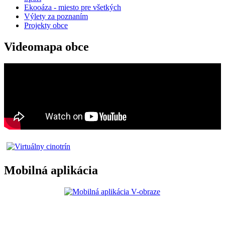
Ekooáza - miesto pre všetkých
Výlety za poznaním
Projekty obce
Videomapa obce
Mobilná aplikácia