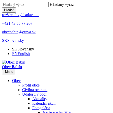
Hľadaný výraz
Hľadať
rozšírené vyhľadávanie
+421 43 55 77 207
obecbabin@orava.sk
SK
Slovensky
SK
Slovensky
EN
English
Obec
Babín
Menu
Obec
Profil obce
Civilná ochrana
Udalosti v obci
Aktuality
Kalendár akcií
Fotogaléria
Akcie v roku 2026