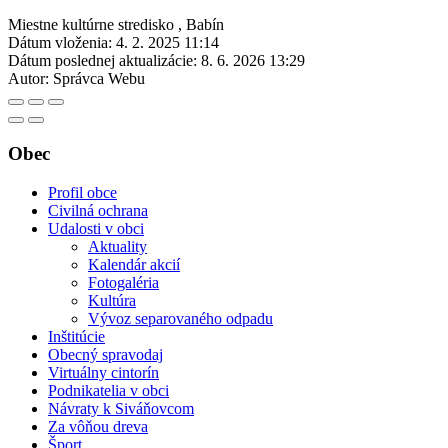
Miestne kultúrne stredisko , Babín
Dátum vloženia:
4. 2. 2025 11:14
Dátum poslednej aktualizácie:
8. 6. 2026 13:29
Autor:
Správca Webu
Obec
Profil obce
Civilná ochrana
Udalosti v obci
Aktuality
Kalendár akcií
Fotogaléria
Kultúra
Vývoz separovaného odpadu
Inštitúcie
Obecný spravodaj
Virtuálny cintorín
Podnikatelia v obci
Návraty k Siváňovcom
Za vôňou dreva
Šport