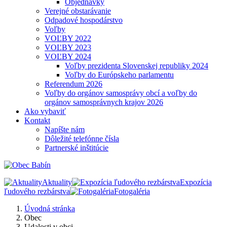
Objednávky
Verejné obstarávanie
Odpadové hospodárstvo
Voľby
VOĽBY 2022
VOĽBY 2023
VOĽBY 2024
Voľby prezidenta Slovenskej republiky 2024
Voľby do Európskeho parlamentu
Referendum 2026
Voľby do orgánov samosprávy obcí a voľby do
orgánov samosprávnych krajov 2026
Ako vybaviť
Kontakt
Napíšte nám
Dôležité telefónne čísla
Partnerské inštitúcie
Aktuality
Expozícia
ľudového rezbárstva
Fotogaléria
Úvodná stránka
Obec
Udalosti v obci