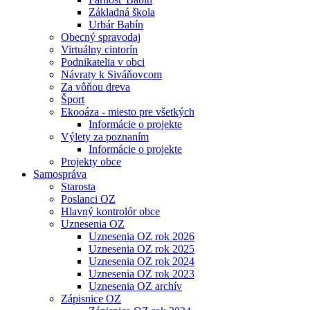
Základná škola
Urbár Babín
Obecný spravodaj
Virtuálny cintorín
Podnikatelia v obci
Návraty k Siváňovcom
Za vôňou dreva
Šport
Ekooáza - miesto pre všetkých
Informácie o projekte
Výlety za poznaním
Informácie o projekte
Projekty obce
Samospráva
Starosta
Poslanci OZ
Hlavný kontrolór obce
Uznesenia OZ
Uznesenia OZ rok 2026
Uznesenia OZ rok 2025
Uznesenia OZ rok 2024
Uznesenia OZ rok 2023
Uznesenia OZ archív
Zápisnice OZ