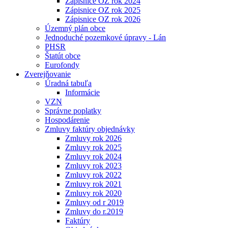
Zápisnice OZ rok 2024
Zápisnice OZ rok 2025
Zápisnice OZ rok 2026
Územný plán obce
Jednoduché pozemkové úpravy - Lán
PHSR
Štatút obce
Eurofondy
Zverejňovanie
Úradná tabuľa
Informácie
VZN
Správne poplatky
Hospodárenie
Zmluvy faktúry objednávky
Zmluvy rok 2026
Zmluvy rok 2025
Zmluvy rok 2024
Zmluvy rok 2023
Zmluvy rok 2022
Zmluvy rok 2021
Zmluvy rok 2020
Zmluvy od r 2019
Zmluvy do r.2019
Faktúry