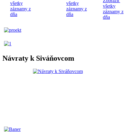
Zobraziť
všetky
všetky
všetky
záznamy z
záznamy z
záznamy z
dňa
dňa
dňa
Návraty k Siváňovcom